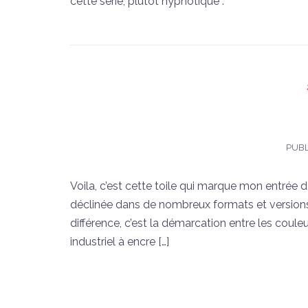
cette série, plutôt hypnotique :
PUBL
Voila, c’est cette toile qui marque mon entrée 
déclinée dans de nombreux formats et versions. U
différence, c’est la démarcation entre les coule
industriel à encre […]