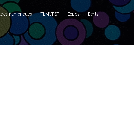
ages numériques
TLMVPSP
Expos
Ecrits