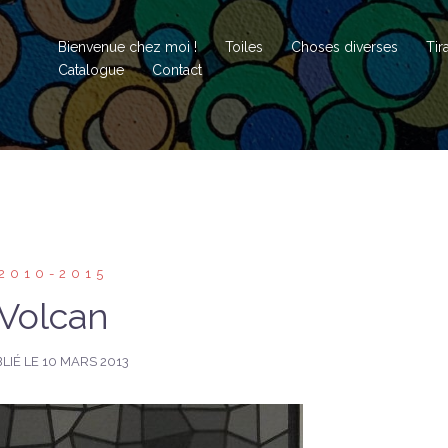
Bienvenue chez moi !
Toiles
Choses diverses
Tir
Catalogue
Contact
2010-2015
Volcan
LIÉ LE
10 MARS 2013